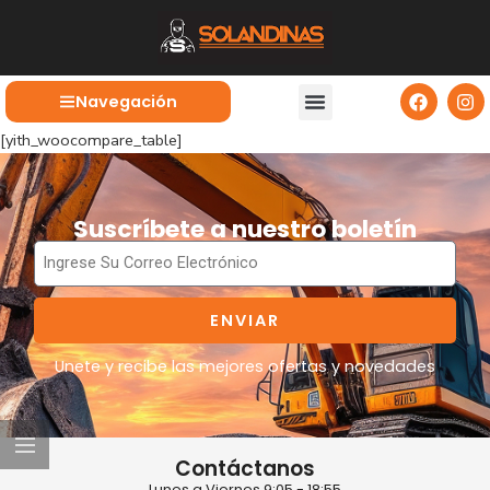
Navegación
[yith_woocompare_table]
Suscríbete a nuestro boletín
ENVIAR
Unete y recibe las mejores ofertas y novedades
Contáctanos
Lunes a Viernes 9:05 - 18:55